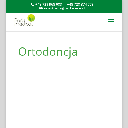
+48 728 968 083
+48 728 374 773
rejestracja@parkmedical.pl
Ortodoncja
Andrologia
Chirurg stomatolog
Chirurgia ogólna
Chirurgia szczękowo-twarzowa
Dermatologia
Endodoncja
Implantologia
Lekarz dentysta
Medycyna estetyczna
Neurologia