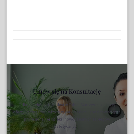
Umów się na Konsultację
Odkryj piękno, które tkwi w Tobie. Skorzystaj z naszej
oferty i zarezerwuj wizytę w Park Medical, aby doświadczyć
profesjonalnej opieki i nowoczesnych zabiegów
estetycznych.