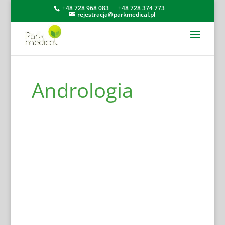
+48 728 968 083
+48 728 374 773
rejestracja@parkmedical.pl
Andrologia
Andrologia
Chirurg stomatolog
Chirurgia ogólna
Chirurgia szczękowo-twarzowa
Dermatologia
Endodoncja
Implantologia
Lekarz dentysta
Medycyna estetyczna
Neurologia