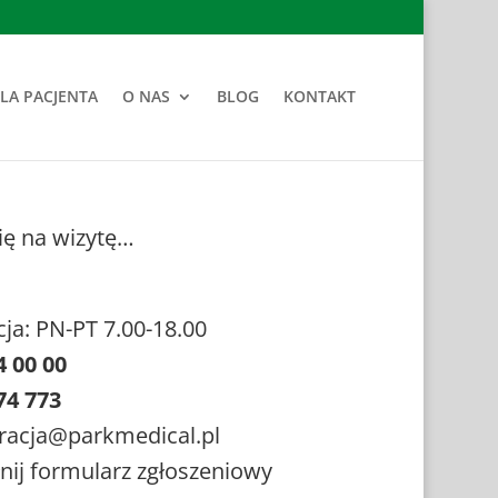
LA PACJENTA
O NAS
BLOG
KONTAKT
ę na wizytę…
cja: PN-PT 7.00-18.00
4 00 00
74 773
tracja@parkmedical.pl
nij formularz zgłoszeniowy