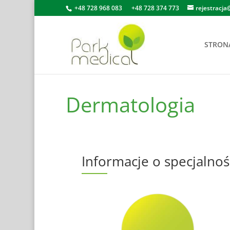
+48 728 968 083
+48 728 374 773
rejestracja
STRON
Dermatologia
Informacje o specjalnoś