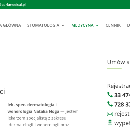
@parkmedical.pl
A GŁÓWNA
STOMATOLOGIA
MEDYCYNA
CENNIK
D
Umów si
Rejestra
ci
33 47

728 3

lek. spec. dermatologia i
wenerologia Natalia Noga —
jestem
rejes

lekarzem specjalistą z zakresu
wypeł

dermatologii i wenerologii oraz