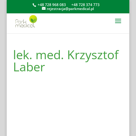
+48 728 968 083
+48 728 374 773
rejestracja@parkmedical.pl
lek. med. Krzysztof
Laber