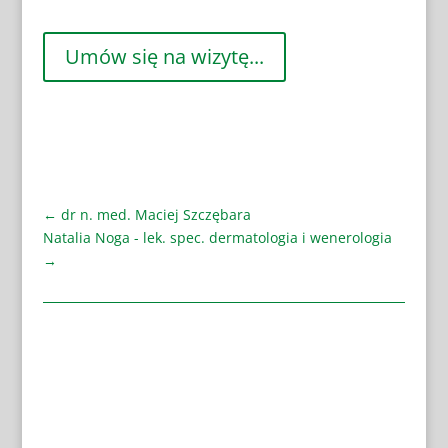
Umów się na wizytę...
←
dr n. med. Maciej Szczębara
Natalia Noga - lek. spec. dermatologia i wenerologia
→
Andrologia
Chirurg stomatolog
Chirurgia ogólna