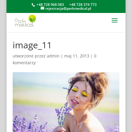
+48 728 968 083
+48 728 374 773
rejestracja@parkmedical.pl
image_11
utworzone przez
admin
|
maj 11, 2013
|
0
komentarzy