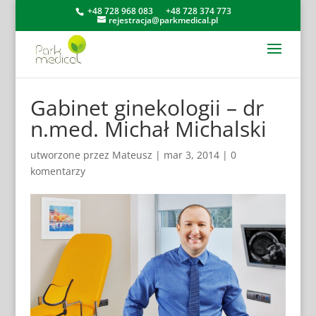
+48 728 968 083
+48 728 374 773
rejestracja@parkmedical.pl
Gabinet ginekologii – dr
n.med. Michał Michalski
utworzone przez
Mateusz
|
mar 3, 2014
|
0
komentarzy