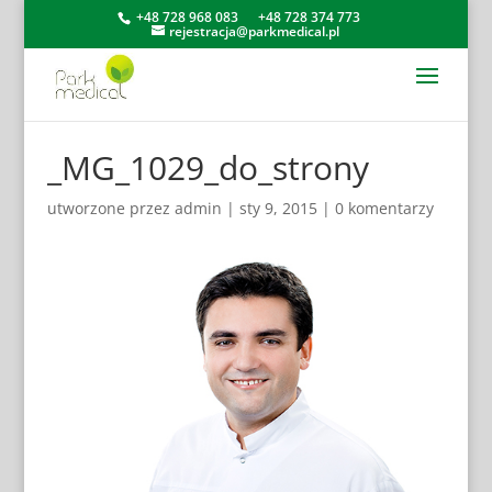
+48 728 968 083
+48 728 374 773
rejestracja@parkmedical.pl
_MG_1029_do_strony
utworzone przez
admin
|
sty 9, 2015
|
0 komentarzy