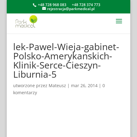
+48 728 968 083
+48 728 374 773
rejestracja@parkmedical.pl
lek-Pawel-Wieja-gabinet-
Polsko-Amerykanskich-
Klinik-Serce-Cieszyn-
Liburnia-5
utworzone przez
Mateusz
|
mar 26, 2014
|
0
komentarzy