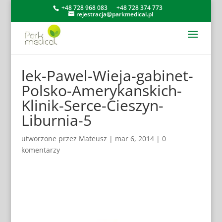
+48 728 968 083
+48 728 374 773
rejestracja@parkmedical.pl
lek-Pawel-Wieja-gabinet-
Polsko-Amerykanskich-
Klinik-Serce-Cieszyn-
Liburnia-5
utworzone przez
Mateusz
|
mar 6, 2014
|
0
komentarzy