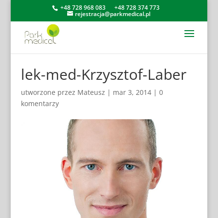
+48 728 968 083
+48 728 374 773
rejestracja@parkmedical.pl
lek-med-Krzysztof-Laber
utworzone przez
Mateusz
|
mar 3, 2014
|
0
komentarzy