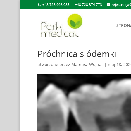
+48 728 968 083
+48 728 374 773
rejestracja
STRON
Próchnica siódemki
utworzone przez
Mateusz Wojnar
|
maj 18, 202