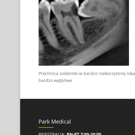
Próchnica siódemki w bardzo niekorzystnej lok
bardzo wątpliwe
Park Medical
REJESTRACJA:
PN-PT 7:00-20:00