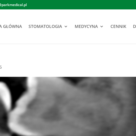
@parkmedical.pl
A GŁÓWNA
STOMATOLOGIA
MEDYCYNA
CENNIK
D
6