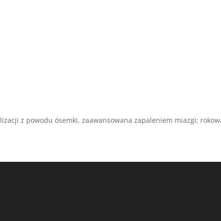
alizacji z powodu ósemki, zaawansowana zapaleniem miazgi; rokow