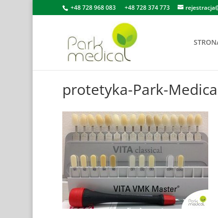
+48 728 968 083
+48 728 374 773
rejestracja
STRON
protetyka-Park-Medica