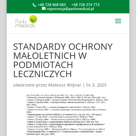
+48 728 968 083
+48 728 374 773
rejestracja@parkmedical.pl
STANDARDY OCHRONY
MAŁOLETNICH W
PODMIOTACH
LECZNICZYCH
utworzone przez
Mateusz Wojnar
|
lis 3, 2025