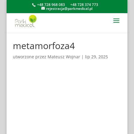
+48 728 968 083
+48 728 374 773
rejestracja@parkmedical.pl
metamorfoza4
utworzone przez
Mateusz Wojnar
|
lip 29, 2025