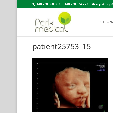
+48 728 968 083
+48 728 374 773
rejestracja
STRON
patient25753_15