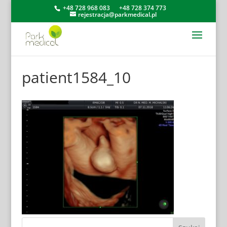
+48 728 968 083
+48 728 374 773
rejestracja@parkmedical.pl
patient1584_10