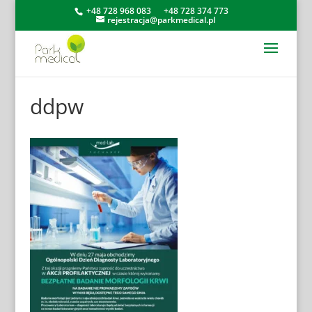
+48 728 968 083
+48 728 374 773
rejestracja@parkmedical.pl
ddpw