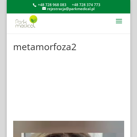
+48 728 968 083
+48 728 374 773
rejestracja@parkmedical.pl
metamorfoza2