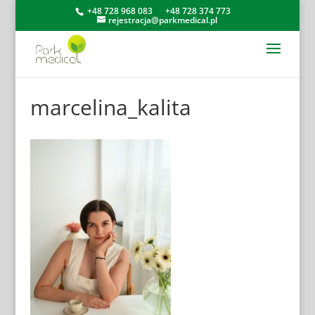
+48 728 968 083
+48 728 374 773
rejestracja@parkmedical.pl
marcelina_kalita