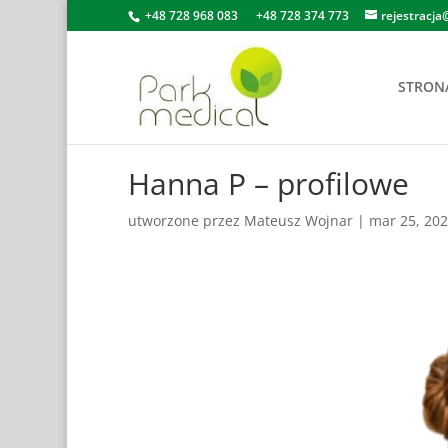
+48 728 968 083
+48 728 374 773
rejestracja
STRON
Hanna P – profilowe
utworzone przez
Mateusz Wojnar
|
mar 25, 20