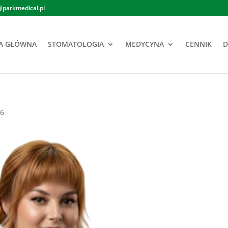
@parkmedical.pl
A GŁÓWNA
STOMATOLOGIA
MEDYCYNA
CENNIK
D
26