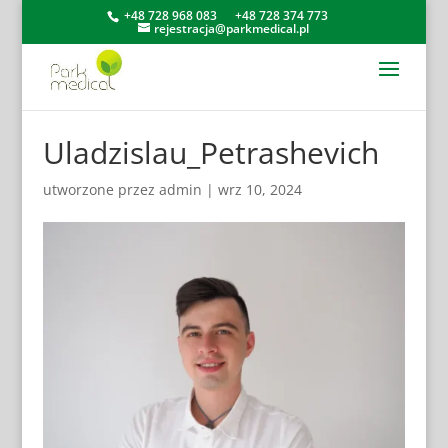
+48 728 968 083
+48 728 374 773
rejestracja@parkmedical.pl
Uladzislau_Petrashevich
utworzone przez
admin
|
wrz 10, 2024