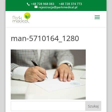
+48 728 968 083
+48 728 374 773
rejestracja@parkmedical.pl
man-5710164_1280