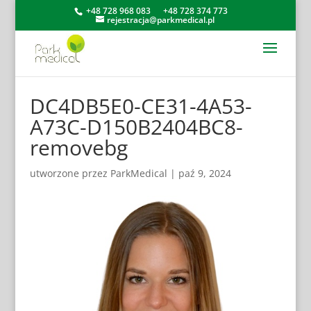
+48 728 968 083
+48 728 374 773
rejestracja@parkmedical.pl
DC4DB5E0-CE31-4A53-
A73C-D150B2404BC8-
removebg
utworzone przez
ParkMedical
|
paź 9, 2024