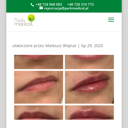
+48 728 968 083
+48 728 374 773
rejestracja@parkmedical.pl
utworzone przez
Mateusz Wojnar
|
lip 29, 2025