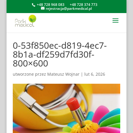
+48 728 968 083
+48 728 374 773
rejestracja@parkmedical.pl
0-53f850ec-d819-4ec7-
8b1a-df259d7fd30f-
800×600
utworzone przez
Mateusz Wojnar
|
lut 6, 2026