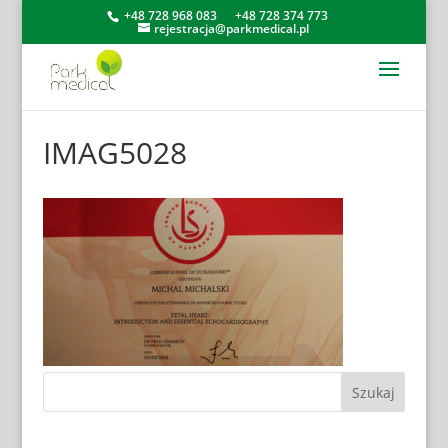
+48 728 968 083
+48 728 374 773
rejestracja@parkmedical.pl
IMAG5028