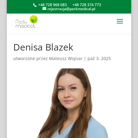
+48 728 968 083
+48 728 374 773
rejestracja@parkmedical.pl
Denisa Blazek
utworzone przez
Mateusz Wojnar
|
paź 3, 2025