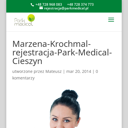
+48 728 968 083
+48 728 374 773
rejestracja@parkmedical.pl
Marzena-Krochmal-
rejestracja-Park-Medical-
Cieszyn
utworzone przez
Mateusz
|
mar 20, 2014
|
0
komentarzy